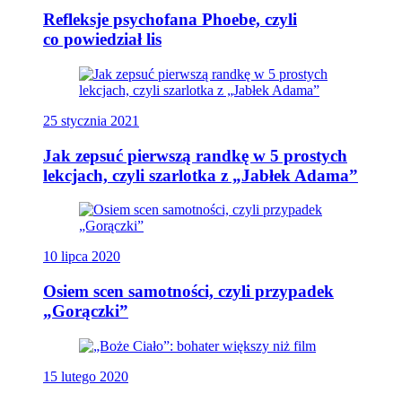
Refleksje psychofana Phoebe, czyli
co powiedział lis
25 stycznia 2021
Jak zepsuć pierwszą randkę w 5 prostych
lekcjach, czyli szarlotka z „Jabłek Adama”
10 lipca 2020
Osiem scen samotności, czyli przypadek
„Gorączki”
15 lutego 2020