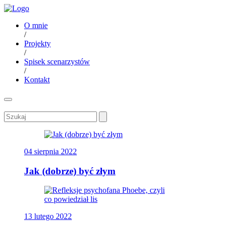
O mnie
/
Projekty
/
Spisek scenarzystów
/
Kontakt
04 sierpnia 2022
Jak (dobrze) być złym
13 lutego 2022