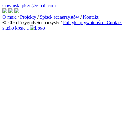
slowinski.pisze@gmail.com
O mnie
/
Projekty
/
Spisek scenarzystów
/
Kontakt
© 2026 PrzygodyScenarzysty
/
Polityka prywatności i Cookies
studio kreacja