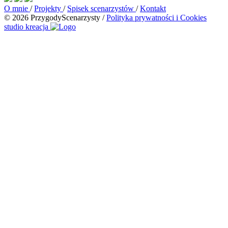
O mnie
/
Projekty
/
Spisek scenarzystów
/
Kontakt
© 2026 PrzygodyScenarzysty
/
Polityka prywatności i Cookies
studio kreacja