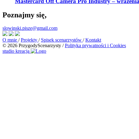
Mastercard Off Camera Pro Industry – wrażenia
Poznajmy się,
slowinski.pisze@gmail.com
O mnie
/
Projekty
/
Spisek scenarzystów
/
Kontakt
© 2026 PrzygodyScenarzysty
/
Polityka prywatności i Cookies
studio kreacja