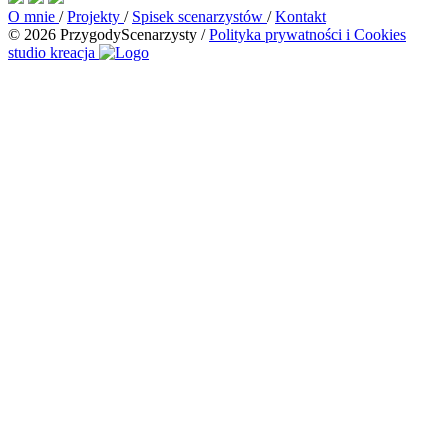
O mnie
/
Projekty
/
Spisek scenarzystów
/
Kontakt
© 2026 PrzygodyScenarzysty
/
Polityka prywatności i Cookies
studio kreacja