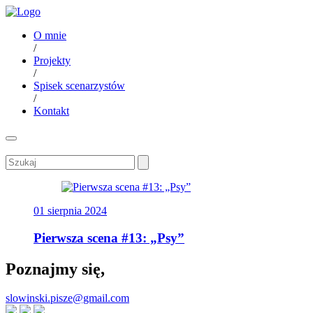
O mnie
/
Projekty
/
Spisek scenarzystów
/
Kontakt
01 sierpnia 2024
Pierwsza scena #13: „Psy”
Poznajmy się,
slowinski.pisze@gmail.com