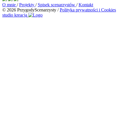
O mnie
/
Projekty
/
Spisek scenarzystów
/
Kontakt
© 2026 PrzygodyScenarzysty
/
Polityka prywatności i Cookies
studio kreacja