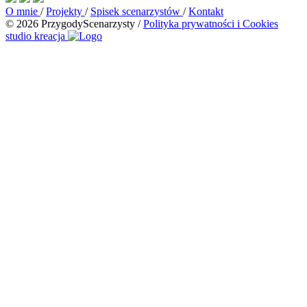
O mnie
/
Projekty
/
Spisek scenarzystów
/
Kontakt
© 2026 PrzygodyScenarzysty
/
Polityka prywatności i Cookies
studio kreacja