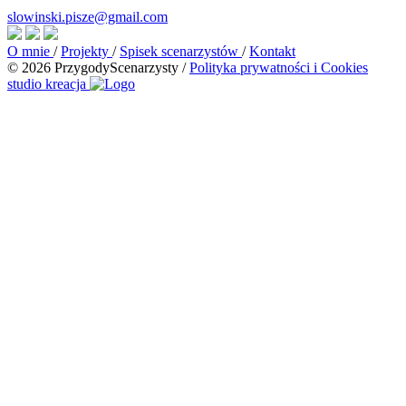
slowinski.pisze@gmail.com
O mnie
/
Projekty
/
Spisek scenarzystów
/
Kontakt
© 2026 PrzygodyScenarzysty
/
Polityka prywatności i Cookies
studio kreacja