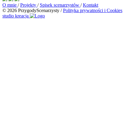
O mnie
/
Projekty
/
Spisek scenarzystów
/
Kontakt
© 2026 PrzygodyScenarzysty
/
Polityka prywatności i Cookies
studio kreacja