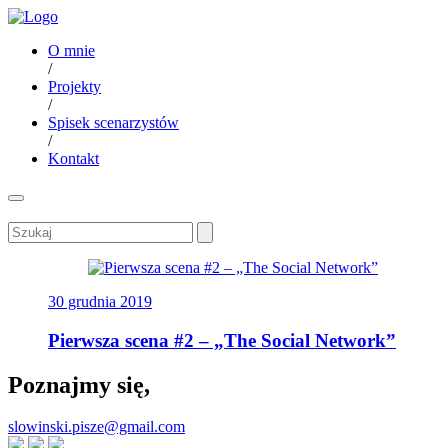
O mnie
/
Projekty
/
Spisek scenarzystów
/
Kontakt
30 grudnia 2019
Pierwsza scena #2 – „The Social Network”
Poznajmy się,
slowinski.pisze@gmail.com