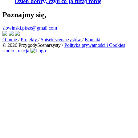
Dzień dobry, czyli co ja tutaj robię
Poznajmy się,
slowinski.pisze@gmail.com
O mnie
/
Projekty
/
Spisek scenarzystów
/
Kontakt
© 2026 PrzygodyScenarzysty
/
Polityka prywatności i Cookies
studio kreacja