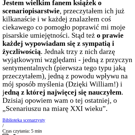
Jestem wielkim fanem książek o
scenariopisarstwie
, przeczytałem ich już
kilkanaście i w każdej znalazłem coś
ciekawego co pomogło poprawić mi moje
pisarskie umiejętności. Stąd też
o prawie
każdej wypowiadam się z sympatią i
życzliwością
. Jednak trzy z nich darzę
wyjątkowymi względami - jedną z przyczyn
sentymentalnych (pierwsza tego typu jaką
przeczytałem), jedną z powodu wpływu na
mój sposób myślenia (Dzięki William!) i
j
edną z której najwięcej się nauczyłem
.
Dzisiaj opowiem wam o tej ostatniej, o
„Scenariuszu na miarę XXI wieku”.
Biblioteka scenarzysty
/
Czas czytania: 5 min