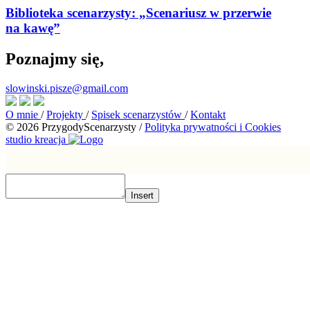
Biblioteka scenarzysty: „Scenariusz w przerwie
na kawę”
Poznajmy się,
slowinski.pisze@gmail.com
O mnie
/
Projekty
/
Spisek scenarzystów
/
Kontakt
© 2026 PrzygodyScenarzysty
/
Polityka prywatności i Cookies
studio kreacja
Insert