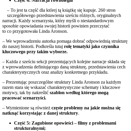
Część 4: Narracja równoległa
– To jest ta część dla której tą książkę się kupuje. 260 stron
szczegółowego przedstawienia sześciu różnych, oryginalnych
narracji. Każdy scenarzysta, który myśli o niestandardowym
sposobie opowiadania swojej historii powinien przeczytać
to co przygotowała Linda Aronson.
– We wprowadzeniu autorka pomaga dobrać odpowiednią strukturę
do naszej historii. Podkreśla tutaj
rolę tematyki jako czynnika
kluczowego przy takim wyborze.
– Każda z sześciu sekcji prezentujących kolejne narracje składa się
z wprowadzenia definiującego daną strukturę, przedstawienia cech
charakterystycznych oraz analizy konkretnego przykładu.
– Prezentując poszczególne struktury Linda Aronson za każdym
razem stara się wskazać charakterystyczne schematy i kluczowe
motywy, tak by nakreślić
szablon według którego mogą
pracować scenarzyści.
– Wymienione są również
częste problemy na jakie można się
natknąć korzystając z danej struktury
.
Część 5: Zagubione opowieści – filmy z problemami
strukturalnymi;