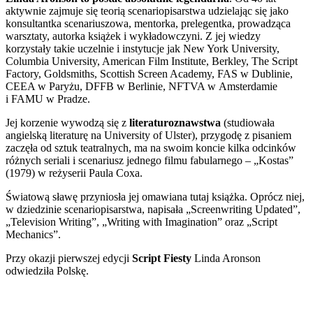
aktywnie zajmuje się teorią scenariopisarstwa udzielając się jako
konsultantka scenariuszowa, mentorka, prelegentka, prowadząca
warsztaty, autorka książek i wykładowczyni. Z jej wiedzy
korzystały takie uczelnie i instytucje jak New York University,
Columbia University, American Film Institute, Berkley, The Script
Factory, Goldsmiths, Scottish Screen Academy, FAS w Dublinie,
CEEA w Paryżu, DFFB w Berlinie, NFTVA w Amsterdamie
i FAMU w Pradze.
Jej korzenie wywodzą się z
literaturoznawstwa
(studiowała
angielską literaturę na University of Ulster), przygodę z pisaniem
zaczęła od sztuk teatralnych, ma na swoim koncie kilka odcinków
różnych seriali i scenariusz jednego filmu fabularnego – „Kostas”
(1979) w reżyserii Paula Coxa.
Światową sławę przyniosła jej omawiana tutaj książka. Oprócz niej,
w dziedzinie scenariopisarstwa, napisała „Screenwriting Updated”,
„Television Writing”, „Writing with Imagination” oraz „Script
Mechanics”.
Przy okazji pierwszej edycji
Script Fiesty
Linda Aronson
odwiedziła Polskę.