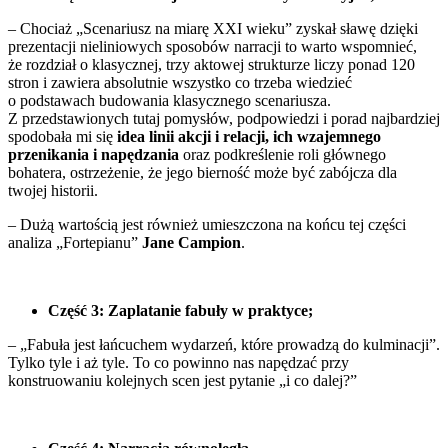
– Chociaż „Scenariusz na miarę XXI wieku” zyskał sławę dzięki
prezentacji nieliniowych sposobów narracji to warto wspomnieć,
że rozdział o klasycznej, trzy aktowej strukturze liczy ponad 120
stron i zawiera absolutnie wszystko co trzeba wiedzieć
o podstawach budowania klasycznego scenariusza.
Z przedstawionych tutaj pomysłów, podpowiedzi i porad najbardziej
spodobała mi się
idea linii akcji i relacji, ich wzajemnego
przenikania i napędzania
oraz podkreślenie roli głównego
bohatera, ostrzeżenie, że jego bierność może być zabójcza dla
twojej historii.
– Dużą wartością jest również umieszczona na końcu tej części
analiza „Fortepianu”
Jane Campion
.
Część 3: Zaplatanie fabuły w praktyce;
– „Fabuła jest łańcuchem wydarzeń, które prowadzą do kulminacji”.
Tylko tyle i aż tyle. To co powinno nas napędzać przy
konstruowaniu kolejnych scen jest pytanie „i co dalej?”