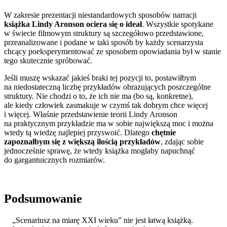
W zakresie prezentacji niestandardowych sposobów narracji
książka Lindy Aronson ociera się o ideał
. Wszystkie spotykane
w świecie filmowym struktury są szczegółowo przedstawione,
przeanalizowane i podane w taki sposób by każdy scenarzysta
chcący poeksperymentować ze sposobem opowiadania był w stanie
tego skutecznie spróbować.
Jeśli muszę wskazać jakieś braki tej pozycji to, postawiłbym
na niedostateczną liczbę przykładów obrazujących poszczególne
struktury. Nie chodzi o to, że ich nie ma (bo są, konkretne),
ale kiedy człowiek zasmakuje w czymś tak dobrym chce więcej
i więcej. Właśnie przedstawienie teorii Lindy Aronson
na praktycznym przykładzie ma w sobie największą moc i można
wtedy tą wiedzę najlepiej przyswoić. Dlatego
chętnie
zapoznałbym się z większą ilością przykładów
, zdając sobie
jednocześnie sprawę, że wtedy książka mogłaby napuchnąć
do gargantuicznych rozmiarów.
Podsumowanie
„Scenariusz na miarę XXI wieku” nie jest łatwą książką.