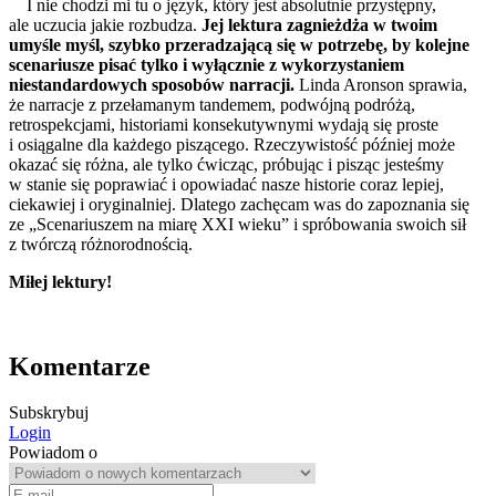
I nie chodzi mi tu o język, który jest absolutnie przystępny,
ale uczucia jakie rozbudza.
Jej lektura zagnieżdża w twoim
umyśle myśl, szybko przeradzającą się w potrzebę, by kolejne
scenariusze pisać tylko i wyłącznie z wykorzystaniem
niestandardowych sposobów narracji.
Linda Aronson sprawia,
że narracje z przełamanym tandemem, podwójną podróżą,
retrospekcjami, historiami konsekutywnymi wydają się proste
i osiągalne dla każdego piszącego. Rzeczywistość później może
okazać się różna, ale tylko ćwicząc, próbując i pisząc jesteśmy
w stanie się poprawiać i opowiadać nasze historie coraz lepiej,
ciekawiej i oryginalniej. Dlatego zachęcam was do zapoznania się
ze „Scenariuszem na miarę XXI wieku” i spróbowania swoich sił
z twórczą różnorodnością.
Miłej lektury!
Komentarze
Subskrybuj
Login
Powiadom o