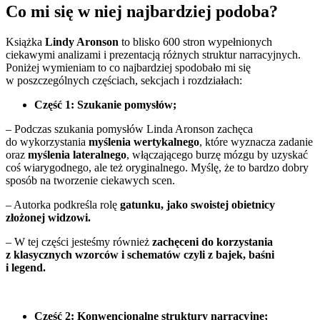
Co mi się w niej najbardziej podoba?
Książka
Lindy Aronson
to blisko 600 stron wypełnionych
ciekawymi analizami i prezentacją różnych struktur narracyjnych.
Poniżej wymieniam to co najbardziej spodobało mi się
w poszczególnych częściach, sekcjach i rozdziałach:
Część 1: Szukanie pomysłów;
– Podczas szukania pomysłów Linda Aronson zachęca
do wykorzystania
myślenia wertykalnego
, które wyznacza zadanie
oraz
myślenia lateralnego
, włączającego burzę mózgu by uzyskać
coś wiarygodnego, ale też oryginalnego. Myślę, że to bardzo dobry
sposób na tworzenie ciekawych scen.
– Autorka podkreśla rolę
gatunku, jako swoistej obietnicy
złożonej widzowi.
– W tej części jesteśmy również
zachęceni do korzystania
z klasycznych wzorców i schematów czyli z bajek, baśni
i legend.
Część 2: Konwencjonalne struktury narracyjne;