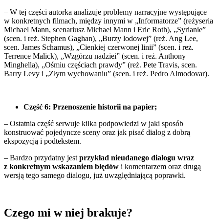
– W tej części autorka analizuje problemy narracyjne występujące
w konkretnych filmach, między innymi w „Informatorze” (reżyseria
Michael Mann, scenariusz Michael Mann i Eric Roth), „Syrianie”
(scen. i reż. Stephen Gaghan), „Burzy lodowej” (reż. Ang Lee,
scen. James Schamus), „Cienkiej czerwonej linii” (scen. i reż.
Terrence Malick), „Wzgórzu nadziei” (scen. i reż. Anthony
Minghella), „Ośmiu częściach prawdy” (reż. Pete Travis, scen.
Barry Levy i „Złym wychowaniu” (scen. i reż. Pedro Almodovar).
Część 6: Przenoszenie historii na papier;
– Ostatnia część serwuje kilka podpowiedzi w jaki sposób
konstruować pojedyncze sceny oraz jak pisać dialog z dobrą
ekspozycją i podtekstem.
– Bardzo przydatny jest
przykład nieudanego dialogu wraz
z konkretnym wskazaniem błędów
i komentarzem oraz drugą
wersją tego samego dialogu, już uwzględniającą poprawki.
Czego mi w niej brakuje?