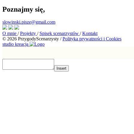
Poznajmy się,
slowinski.pisze@gmail.com
O mnie
/
Projekty
/
Spisek scenarzystów
/
Kontakt
© 2026 PrzygodyScenarzysty
/
Polityka prywatności i Cookies
studio kreacja
Insert