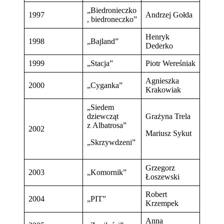
„Biedronieczko
1997
Andrzej Gołda
, biedroneczko”
Henryk
1998
„Bajland”
Dederko
1999
„Stacja”
Piotr Wereśniak
Agnieszka
2000
„Cyganka”
Krakowiak
„Siedem
dziewcząt
Grażyna Trela
z Albatrosa”
2002
Mariusz Sykut
„Skrzywdzeni”
Grzegorz
2003
„Komornik”
Łoszewski
Robert
2004
„PIT”
Krzempek
Anna