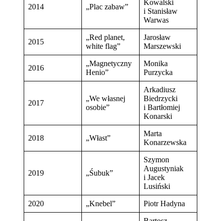
Kowalski
2014
„Plac zabaw”
i Stanisław
Warwas
„Red planet,
Jarosław
2015
white flag”
Marszewski
„Magnetyczny
Monika
2016
Henio”
Purzycka
Arkadiusz
„We własnej
Biedrzycki
2017
osobie”
i Bartłomiej
Konarski
Marta
2018
„Włast”
Konarzewska
Szymon
Augustyniak
2019
„Śubuk”
i Jacek
Lusiński
2020
„Knebel”
Piotr Hadyna
Bartosz