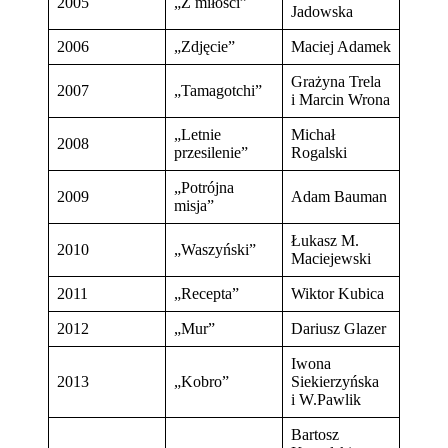
2005
„Z miłości”
Jadowska
2006
„Zdjęcie”
Maciej Adamek
Grażyna Trela
2007
„Tamagotchi”
i Marcin Wrona
„Letnie
Michał
2008
przesilenie”
Rogalski
„Potrójna
2009
Adam Bauman
misja”
Łukasz M.
2010
„Waszyński”
Maciejewski
2011
„Recepta”
Wiktor Kubica
2012
„Mur”
Dariusz Glazer
Iwona
2013
„Kobro”
Siekierzyńska
i W.Pawlik
Bartosz