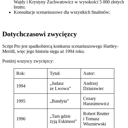
Wajdy i Krystyny Zachwatowicz w wysokości 5 000 złotych
brutto;
Konsultacje scenariuszowe dla wszystkich finalistów;
Dotychczasowi zwycięzcy
Script Pro jest spadkobiercą konkursu scenariuszowego Hartley-
Merrill, więc jego historia sięga aż 1994 roku.
Poniżej wszyscy zwycięzcy:
Rok:
Tytuł:
Autor:
„Judasz
Andrzej
1994
ze Lwowa”
Dziurawiec
Cezary
1995
„Bandyta”
Harasimowicz
Robert Brutter
„Tam gdzie
1996
i Tomasz
żyją Eskimosi”
Wiszniewski