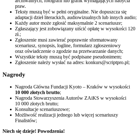
archiwalnych, fotografii lub grafik wymagających nabycia
praw.
Teksty muszą być w pełni oryginalne. Nie dopuszcza się
adaptacji dzieł literackich, audiowizualnych lub innych audio;
Każdy autor może zgłosić maksymalnie 2 scenariusze;
Zgłaszający jest zobowiązany uiścić opłatę w wysokości 120
zł.;
Zgłoszenie musi zawierać poprawnie sformatowany
scenariusz, synopsis, logline, formularz zgłoszeniowy
oraz oświadczenie o zgodzie na przetwarzanie danych;
Wszystkie teksty muszą być podpisane pseudonimem;
Zgłoszenie należy wysłać na adres: konkurs@scriptpro.pl;
Nagrody
Nagroda Główna Fundacji Kyoto – Kraków w wysokości
10 000 złotych brutto
;
Nagroda Stowarzyszenia Autorów ZAiKS w wysokości
10 000 złotych brutto;
Konsultacje scenariuszowe;
Możliwość realizacji jednego lub więcej scenariuszy
Finalistów;
Niech się dzieje! Powodzenia!