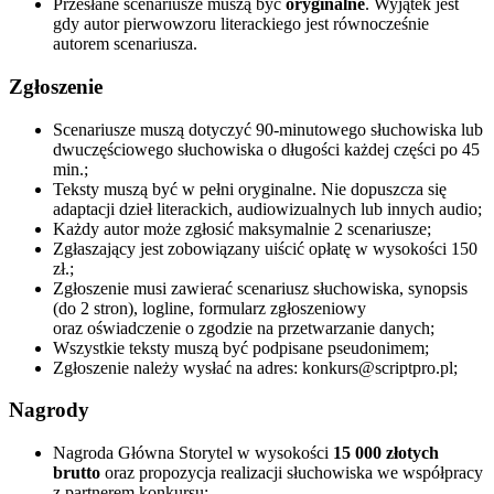
Przesłane scenariusze muszą być
oryginalne
. Wyjątek jest
gdy autor pierwowzoru literackiego jest równocześnie
autorem scenariusza.
Zgłoszenie
Scenariusze muszą dotyczyć 90-minutowego słuchowiska lub
dwuczęściowego słuchowiska o długości każdej części po 45
min.;
Teksty muszą być w pełni oryginalne. Nie dopuszcza się
adaptacji dzieł literackich, audiowizualnych lub innych audio;
Każdy autor może zgłosić maksymalnie 2 scenariusze;
Zgłaszający jest zobowiązany uiścić opłatę w wysokości 150
zł.;
Zgłoszenie musi zawierać scenariusz słuchowiska, synopsis
(do 2 stron), logline, formularz zgłoszeniowy
oraz oświadczenie o zgodzie na przetwarzanie danych;
Wszystkie teksty muszą być podpisane pseudonimem;
Zgłoszenie należy wysłać na adres: konkurs@scriptpro.pl;
Nagrody
Nagroda Główna Storytel w wysokości
15 000 złotych
brutto
oraz propozycja realizacji słuchowiska we współpracy
z partnerem konkursu;