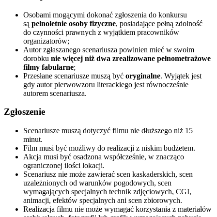
Osobami mogącymi dokonać zgłoszenia do konkursu
są
pełnoletnie osoby fizyczne
, posiadające pełną zdolność
do czynności prawnych z wyjątkiem pracowników
organizatorów;
Autor zgłaszanego scenariusza powinien mieć w swoim
dorobku
nie więcej niż dwa zrealizowane pełnometrażowe
filmy fabularne
;
Przesłane scenariusze muszą być
oryginalne
. Wyjątek jest
gdy autor pierwowzoru literackiego jest równocześnie
autorem scenariusza.
Zgłoszenie
Scenariusze muszą dotyczyć filmu nie dłuższego niż 15
minut.
Film musi być możliwy do realizacji z niskim budżetem.
Akcja musi być osadzona współcześnie, w znacząco
ograniczonej ilości lokacji.
Scenariusz nie może zawierać scen kaskaderskich, scen
uzależnionych od warunków pogodowych, scen
wymagających specjalnych technik zdjęciowych, CGI,
animacji, efektów specjalnych ani scen zbiorowych.
Realizacja filmu nie może wymagać korzystania z materiałów