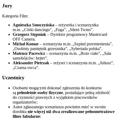
Jury
Kategoria Film:
Agnieszka Smoczyńska
– reżyserka i scenarzystka
m.in. „Córki dancingu”, „Fuga”, „Silent Twins”.
Grzegorz Stępniak
– Dyrektor programowy Mastercard
OFF Camera.
Michał Komar
– scenarzysta m.in. „Szpital przemienienia”,
„Osobisty pamiętnik grzesznika”, „Syberiada polska”.
Mateusz Pacewicz
– scenarzysta m.in. „Boże ciało”, „Sala
samobójców: hejter”.
Aleksander Pietrzak
– reżyser i scenarzysta m.in. „Juliusz”,
„Czarna owca”.
Uczestnicy
Osobami mogącymi dokonać zgłoszenia do konkursu
są
pełnoletnie osoby fizyczne
, posiadające pełną zdolność
do czynności prawnych z wyjątkiem pracowników
organizatorów;
Autor zgłaszanego scenariusza powinien mieć w swoim
dorobku
nie więcej niż dwa zrealizowane pełnometrażowe
filmy fabularne
;