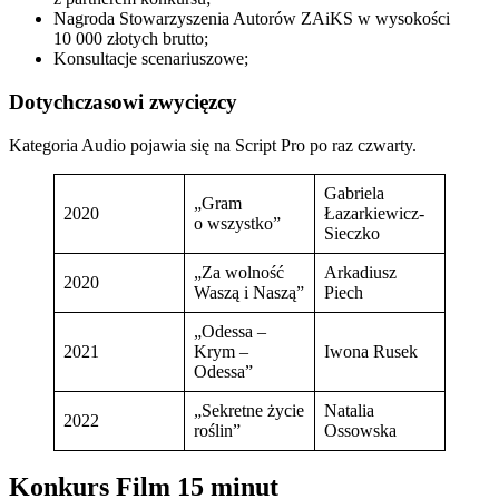
Nagroda Stowarzyszenia Autorów ZAiKS w wysokości
10 000 złotych brutto;
Konsultacje scenariuszowe;
Dotychczasowi zwycięzcy
Kategoria Audio pojawia się na Script Pro po raz czwarty.
Gabriela
„Gram
2020
Łazarkiewicz-
o wszystko”
Sieczko
„Za wolność
Arkadiusz
2020
Waszą i Naszą”
Piech
„Odessa –
2021
Krym –
Iwona Rusek
Odessa”
„Sekretne życie
Natalia
2022
roślin”
Ossowska
Konkurs Film 15 minut