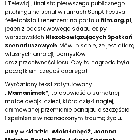
i Telewizji, finalista pierwszego publicznego
pitchingu na serial w ramach Script Festival,
felietonista i recenzent na portalu
film.org.pl
,
jeden z podstawowego składu ekipy
warszawskich
Niezobowiązujących Spotkań
Scenariuszowych
. Mówi o sobie, że jest ofiarą
własnych ambicji, pomysłów
oraz przeciwności losu. Oby ta nagroda była
początkiem czegoś dobrego!
Wyróżniony tekst zatytułowany
„Mamanimek”
, to opowieść o samotnej
matce dwójki dzieci, która dzięki nagłej,
animowanej przemianie odnajduje szczęście
i spełnienie w naznaczonym traumą życiu.
Jury
w składzie:
Wiola Łabędź, Joanna
Malicka, Bartek Bala, Łukasz Siódmok