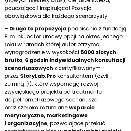
(nowych niestety brak), ale jakże świeża,
pouczająca i inspirująca! Pozycja
obowiązkowa dla każdego scenarzysty.
–
Druga to propozycja
podpisania z fundacją
Film Inkubator umowy opcji na okres jednego
roku w ramach której autor otrzyma
wynagrodzenie w wysokości
5000 złotych
brutto
,
6 godzin indywidualnych konsultacji
scenariuszowych
z certyfikowanym
przez
StoryLab.Pro
konsultantem (czyli
ze mną ;)), które wspomogą rozwój
zwycięskiego projektu od treatmentu
do pełnometrażowego scenariusza
oraz szeroko rozumiane
wsparcie
merytoryczne, marketingowe
i organizacyjne
, pozwalające przekuć