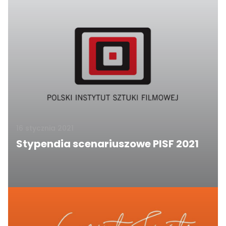
16 stycznia 2021
Stypendia scenariuszowe PISF 2021