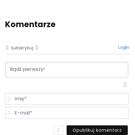
Komentarze
Login
Subskrybuj
Im
E-
ma