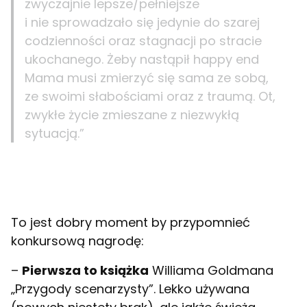
zwyczajnie lepsze/pełniejsze
i nie sprowadzało się jedynie do szarej
codzienności oraz stagnacji po stracie
ukochanego. Żeby nastąpił happy end
Mama musi zmierzyć się sama ze sobą,
ze swoimi słabościami oraz z traumą. Ot,
zwykłe życie zmieszane z niezwykłą
sytuacją.”
To jest dobry moment by przypomnieć
konkursową nagrodę:
–
Pierwsza to książka
Williama Goldmana
„Przygody scenarzysty”. Lekko używana