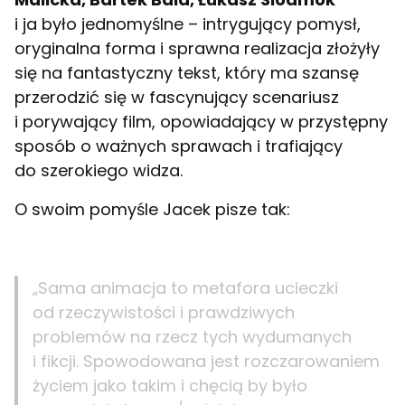
i ja było jednomyślne – intrygujący pomysł,
oryginalna forma i sprawna realizacja złożyły
się na fantastyczny tekst, który ma szansę
przerodzić się w fascynujący scenariusz
i porywający film, opowiadający w przystępny
sposób o ważnych sprawach i trafiający
do szerokiego widza.
O swoim pomyśle Jacek pisze tak:
„Sama animacja to metafora ucieczki
od rzeczywistości i prawdziwych
problemów na rzecz tych wydumanych
i fikcji. Spowodowana jest rozczarowaniem
życiem jako takim i chęcią by było