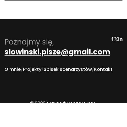
Poznajmy się,
slowinski.pisze@gmail.com
O mnie
/
Projekty
/
Spisek scenarzystów
/
Kontakt
© 2026 PrzygodyScenarzysty
Polityka prywatności i Cookies
studio kreacja