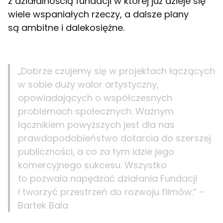
z działalnością fundacji w której już dzieje się
wiele wspaniałych rzeczy, a dalsze plany
są ambitne i dalekosiężne.
„Dobrze czujemy się w projektach łączących
w sobie duży walor artystyczny,
opowiadających o współczesnych
problemach społecznych. Ważnym
łącznikiem powyższych jest dla nas
prawdopodobieństwo dotarcia do szerszej
publiczności, a co za tym idzie jego
komercyjnego sukcesu. Wszystko
to pozwala napędzać działania Fundacji
i tworzyć przestrzeń do rozwoju filmów.” –
Bartek Bala