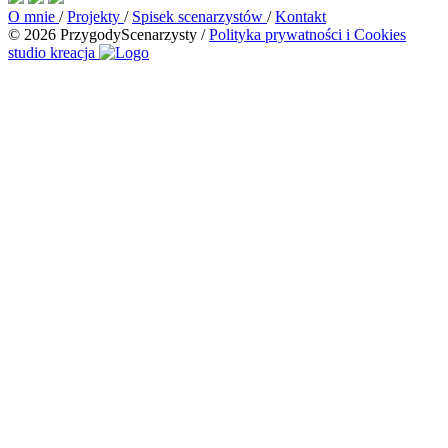
O mnie
/
Projekty
/
Spisek scenarzystów
/
Kontakt
© 2026 PrzygodyScenarzysty
/
Polityka prywatności i Cookies
studio kreacja