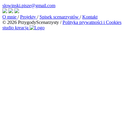
slowinski.pisze@gmail.com
O mnie
/
Projekty
/
Spisek scenarzystów
/
Kontakt
© 2026 PrzygodyScenarzysty
/
Polityka prywatności i Cookies
studio kreacja