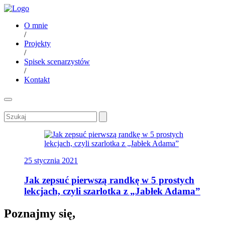
O mnie
/
Projekty
/
Spisek scenarzystów
/
Kontakt
25 stycznia 2021
Jak zepsuć pierwszą randkę w 5 prostych
lekcjach, czyli szarlotka z „Jabłek Adama”
Poznajmy się,