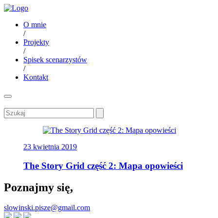
O mnie
/
Projekty
/
Spisek scenarzystów
/
Kontakt
23 kwietnia 2019
The Story Grid część 2: Mapa opowieści
Poznajmy się,
slowinski.pisze@gmail.com