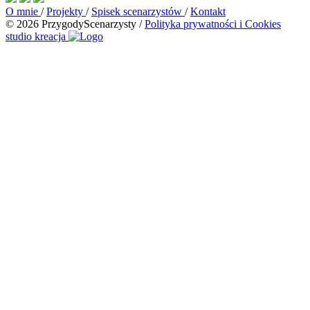
O mnie
/
Projekty
/
Spisek scenarzystów
/
Kontakt
© 2026 PrzygodyScenarzysty
/
Polityka prywatności i Cookies
studio kreacja