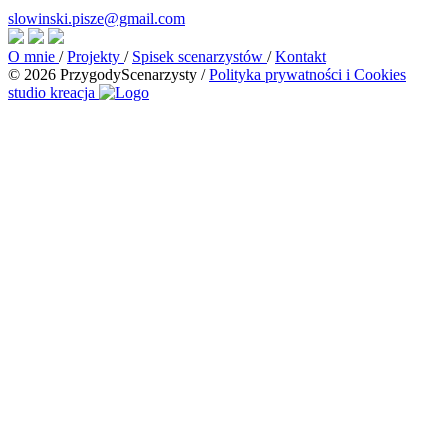
slowinski.pisze@gmail.com
O mnie
/
Projekty
/
Spisek scenarzystów
/
Kontakt
© 2026 PrzygodyScenarzysty
/
Polityka prywatności i Cookies
studio kreacja