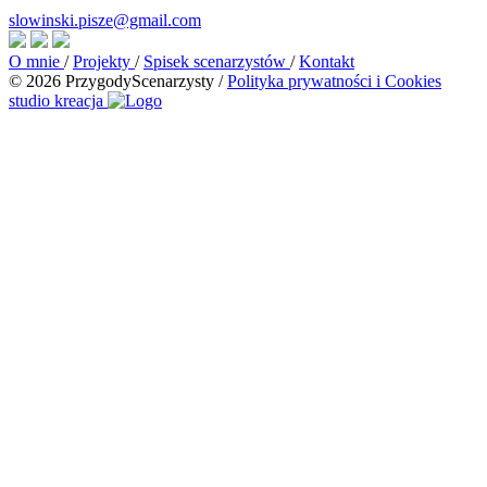
slowinski.pisze@gmail.com
O mnie
/
Projekty
/
Spisek scenarzystów
/
Kontakt
© 2026 PrzygodyScenarzysty
/
Polityka prywatności i Cookies
studio kreacja