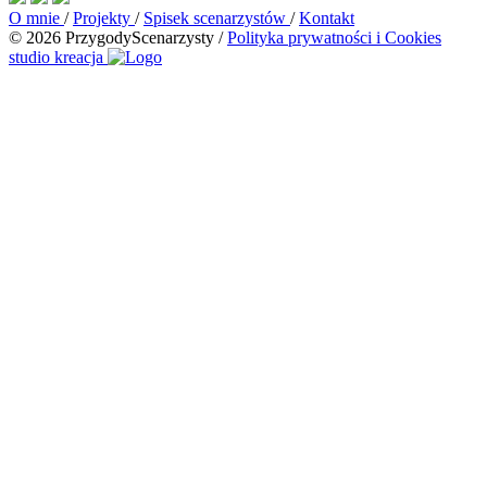
O mnie
/
Projekty
/
Spisek scenarzystów
/
Kontakt
© 2026 PrzygodyScenarzysty
/
Polityka prywatności i Cookies
studio kreacja