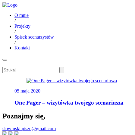
O mnie
/
Projekty
/
Spisek scenarzystów
/
Kontakt
05 maja 2020
One Pager – wizytówka twojego scenariusza
Poznajmy się,
slowinski.pisze@gmail.com