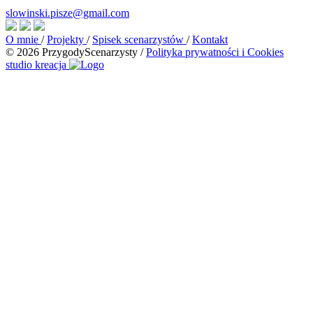
slowinski.pisze@gmail.com
O mnie
/
Projekty
/
Spisek scenarzystów
/
Kontakt
© 2026 PrzygodyScenarzysty
/
Polityka prywatności i Cookies
studio kreacja