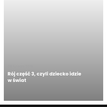
08 lutego 2019
Rój część 3, czyli dziecko idzie
w świat