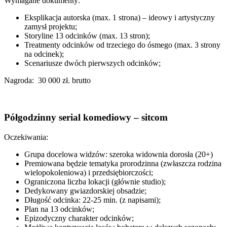
Wymagane dokumenty:
Eksplikacja autorska (max. 1 strona) – ideowy i artystyczny
zamysł projektu;
Storyline 13 odcinków (max. 13 stron);
Treatmenty odcinków od trzeciego do ósmego (max. 3 strony
na odcinek);
Scenariusze dwóch pierwszych odcinków;
Nagroda: 30 000 zł. brutto
Półgodzinny serial komediowy – sitcom
Oczekiwania:
Grupa docelowa widzów: szeroka widownia dorosła (20+)
Premiowana będzie tematyka prorodzinna (zwłaszcza rodzina
wielopokoleniowa) i przedsiębiorczości;
Ograniczona liczba lokacji (głównie studio);
Dedykowany gwiazdorskiej obsadzie;
Długość odcinka: 22-25 min. (z napisami);
Plan na 13 odcinków;
Epizodyczny charakter odcinków;