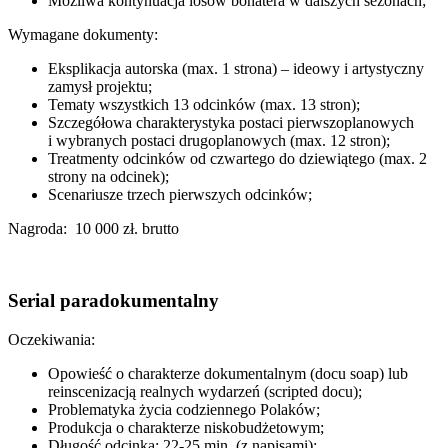
Możliwa kontynuacja losów bohatera w dalszych sezonach;
Wymagane dokumenty:
Eksplikacja autorska (max. 1 strona) – ideowy i artystyczny
zamysł projektu;
Tematy wszystkich 13 odcinków (max. 13 stron);
Szczegółowa charakterystyka postaci pierwszoplanowych
i wybranych postaci drugoplanowych (max. 12 stron);
Treatmenty odcinków od czwartego do dziewiątego (max. 2
strony na odcinek);
Scenariusze trzech pierwszych odcinków;
Nagroda: 10 000 zł. brutto
Serial paradokumentalny
Oczekiwania:
Opowieść o charakterze dokumentalnym (docu soap) lub
reinscenizacją realnych wydarzeń (scripted docu);
Problematyka życia codziennego Polaków;
Produkcja o charakterze niskobudżetowym;
Długość odcinka: 22-25 min. (z napisami);