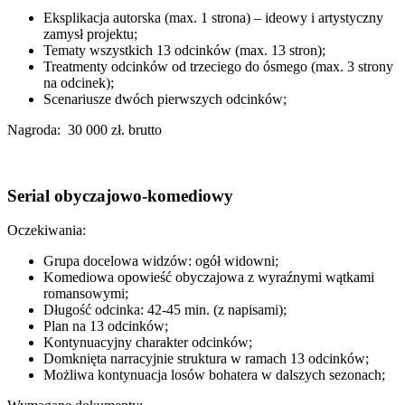
Eksplikacja autorska (max. 1 strona) – ideowy i artystyczny
zamysł projektu;
Tematy wszystkich 13 odcinków (max. 13 stron);
Treatmenty odcinków od trzeciego do ósmego (max. 3 strony
na odcinek);
Scenariusze dwóch pierwszych odcinków;
Nagroda: 30 000 zł. brutto
Serial obyczajowo-komediowy
Oczekiwania:
Grupa docelowa widzów: ogół widowni;
Komediowa opowieść obyczajowa z wyraźnymi wątkami
romansowymi;
Długość odcinka: 42-45 min. (z napisami);
Plan na 13 odcinków;
Kontynuacyjny charakter odcinków;
Domknięta narracyjnie struktura w ramach 13 odcinków;
Możliwa kontynuacja losów bohatera w dalszych sezonach;