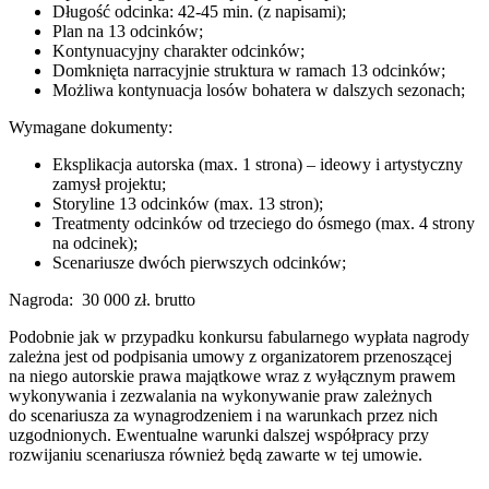
Długość odcinka: 42-45 min. (z napisami);
Plan na 13 odcinków;
Kontynuacyjny charakter odcinków;
Domknięta narracyjnie struktura w ramach 13 odcinków;
Możliwa kontynuacja losów bohatera w dalszych sezonach;
Wymagane dokumenty:
Eksplikacja autorska (max. 1 strona) – ideowy i artystyczny
zamysł projektu;
Storyline 13 odcinków (max. 13 stron);
Treatmenty odcinków od trzeciego do ósmego (max. 4 strony
na odcinek);
Scenariusze dwóch pierwszych odcinków;
Nagroda: 30 000 zł. brutto
Podobnie jak w przypadku konkursu fabularnego wypłata nagrody
zależna jest od podpisania umowy z organizatorem przenoszącej
na niego autorskie prawa majątkowe wraz z wyłącznym prawem
wykonywania i zezwalania na wykonywanie praw zależnych
do scenariusza za wynagrodzeniem i na warunkach przez nich
uzgodnionych. Ewentualne warunki dalszej współpracy przy
rozwijaniu scenariusza również będą zawarte w tej umowie.