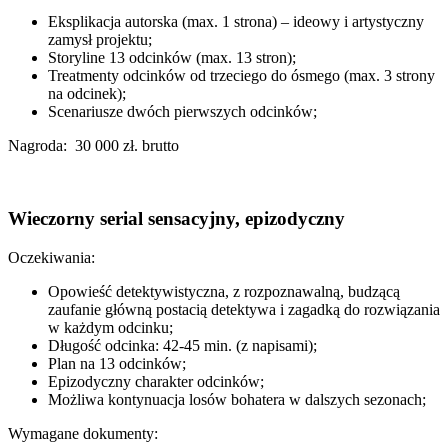
Eksplikacja autorska (max. 1 strona) – ideowy i artystyczny
zamysł projektu;
Storyline 13 odcinków (max. 13 stron);
Treatmenty odcinków od trzeciego do ósmego (max. 3 strony
na odcinek);
Scenariusze dwóch pierwszych odcinków;
Nagroda: 30 000 zł. brutto
Wieczorny serial sensacyjny, epizodyczny
Oczekiwania:
Opowieść detektywistyczna, z rozpoznawalną, budzącą
zaufanie główną postacią detektywa i zagadką do rozwiązania
w każdym odcinku;
Długość odcinka: 42-45 min. (z napisami);
Plan na 13 odcinków;
Epizodyczny charakter odcinków;
Możliwa kontynuacja losów bohatera w dalszych sezonach;
Wymagane dokumenty: