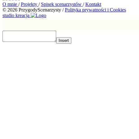
O mnie
/
Projekty
/
Spisek scenarzystów
/
Kontakt
© 2026 PrzygodyScenarzysty
/
Polityka prywatności i Cookies
studio kreacja
Insert