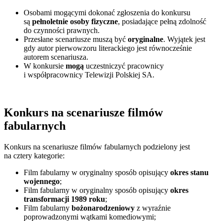
Osobami mogącymi dokonać zgłoszenia do konkursu
są
pełnoletnie osoby fizyczne
, posiadające pełną zdolność
do czynności prawnych.
Przesłane scenariusze muszą być
oryginalne
. Wyjątek jest
gdy autor pierwowzoru literackiego jest równocześnie
autorem scenariusza.
W konkursie
mogą
uczestniczyć pracownicy
i współpracownicy Telewizji Polskiej SA.
Konkurs na scenariusze filmów
fabularnych
Konkurs na scenariusze filmów fabularnych podzielony jest
na cztery kategorie:
Film fabularny w oryginalny sposób opisujący
okres stanu
wojennego
;
Film fabularny w oryginalny sposób opisujący
okres
transformacji 1989 roku
;
Film fabularny
bożonarodzeniowy
z wyraźnie
poprowadzonymi wątkami komediowymi;