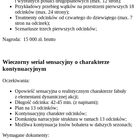
i wybranych postaci drugoplanowych (max. 12 stron);
Przykładowy przebieg wątków na przestrzeni pierwszych 18
odcinków (max. 24 strony);
Treatmenty odcinków od czwartego do dziewiątego (max. 7
stron na odcinek);
Scenariusze trzech pierwszych odcinków;
Nagroda: 15 000 zł. brutto
Wieczorny serial sensacyjny o charakterze
kontynuacyjnym
Oczekiwania:
Opowieść sensacyjna o realistycznym charakterze fabuły
z elementami dynamicznej akcji;
Długość odcinka: 42-45 min. (z napisami);
Plan na 13 odcinków;
Kontynuacyjny charakter odcinków;
Domknięta narracyjnie struktura w ramach 13 odcinków;
Możliwa kontynuacja losów bohatera w dalszych sezonach;
Wymagane dokumenty: