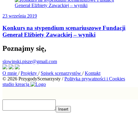
23 września 2019
Konkurs na stypendium scenariuszowe Fundacji
Generał Elżbiety Zawackiej – wyniki
Poznajmy się,
slowinski.pisze@gmail.com
O mnie
/
Projekty
/
Spisek scenarzystów
/
Kontakt
© 2026 PrzygodyScenarzysty
/
Polityka prywatności i Cookies
studio kreacja
Insert