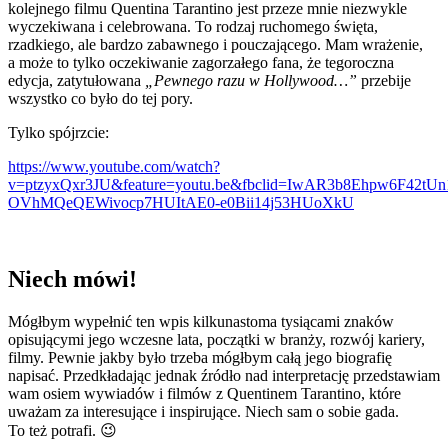
kolejnego filmu Quentina Tarantino jest przeze mnie niezwykle
wyczekiwana i celebrowana. To rodzaj ruchomego święta,
rzadkiego, ale bardzo zabawnego i pouczającego. Mam wrażenie,
a może to tylko oczekiwanie zagorzałego fana, że tegoroczna
edycja, zatytułowana
„Pewnego razu w Hollywood…”
przebije
wszystko co było do tej pory.
Tylko spójrzcie:
https://www.youtube.com/watch?
v=ptzyxQxr3JU&feature=youtu.be&fbclid=IwAR3b8Ehpw6F42tUn
OVhMQeQEWivocp7HUItAE0-e0Bii14j53HUoXkU
Niech mówi!
Mógłbym wypełnić ten wpis kilkunastoma tysiącami znaków
opisującymi jego wczesne lata, początki w branży, rozwój kariery,
filmy. Pewnie jakby było trzeba mógłbym całą jego biografię
napisać. Przedkładając jednak źródło nad interpretację przedstawiam
wam osiem wywiadów i filmów z Quentinem Tarantino, które
uważam za interesujące i inspirujące. Niech sam o sobie gada.
To też potrafi. 😉