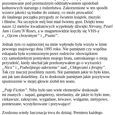
pozostawanie pod przemożnym oddziaływaniem upodobań
kulturowych starszego z rodzeństwa. Zakorzenione w ten sposób
wzorce jakości są trudne do zmiany, co może prowadzić
do fatalnego początku przygody ze światem książek, muzyki
i filmów. Na szczęście mój brat miał świetny gust. Dzięki temu
nasze 12 metrów kwadratowych wypełniały dźwięki
Nirvany, Pearl
Jam
i
Guns’N’Roses
, a w magnetowidzie kręciły się VHS-y
z
„Ojcem chrzestnym”
i
„Psami”
.
Jednak tym co najmocniej na mnie wpłynęło była wizyta w kinie
pewnego majowego dnia 1995 roku. Nie pamiętam czy wspólna
eskapada była wymuszonym przez rodziców obowiązkiem
czy samodzielnym pomysłem mojego brata, zatroskanego o moją
przyszłość, kiedy słuchał jak przekonywałem go o wyższości
„Nico”
i
„Podwójnego uderzenia”
nad
„Chłopcami z ferajny”
.
Tak czy inaczej poszliśmy razem. Nie pamiętam jakie to było kino,
ani jak tam dotarliśmy. Za to doskonale pamiętam jakie pozytywne
spustoszenie w mojej głowie zrobił ten seans.
„Pulp Fiction”
. Niby było tam wiele elementów doskonale
mi znanych – napad, gangsterzy, strzelaniny, ale jakże to było inne,
ciekawsze, zakręcone, wygadane, krwawe, wulgarne, nietypowe,
pomieszane, wystylizowane i porywające!
Zrodzona wtedy fascynacja trwa do dzisiaj. Premiera każdego