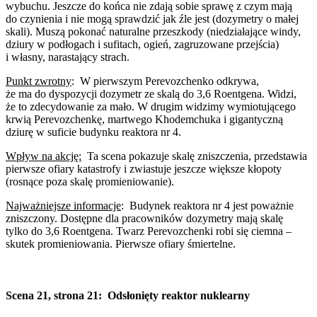
wybuchu. Jeszcze do końca nie zdają sobie sprawę z czym mają
do czynienia i nie mogą sprawdzić jak źle jest (dozymetry o małej
skali). Muszą pokonać naturalne przeszkody (niedziałające windy,
dziury w podłogach i sufitach, ogień, zagruzowane przejścia)
i własny, narastający strach.
Punkt zwrotny
:
W pierwszym Perevozchenko odkrywa,
że ma do dyspozycji dozymetr ze skalą do 3,6 Roentgena. Widzi,
że to zdecydowanie za mało. W drugim widzimy wymiotującego
krwią Perevozchenkę, martwego Khodemchuka i gigantyczną
dziurę w suficie budynku reaktora nr 4.
Wpływ na akcję:
Ta scena pokazuje skalę zniszczenia, przedstawia
pierwsze ofiary katastrofy i zwiastuje jeszcze większe kłopoty
(rosnące poza skalę promieniowanie).
Najważniejsze informacje
:
Budynek reaktora nr 4 jest poważnie
zniszczony. Dostępne dla pracowników dozymetry mają skalę
tylko do 3,6 Roentgena. Twarz Perevozchenki robi się ciemna –
skutek promieniowania. Pierwsze ofiary śmiertelne.
Scena 21, strona 21:
Odsłonięty reaktor nuklearny