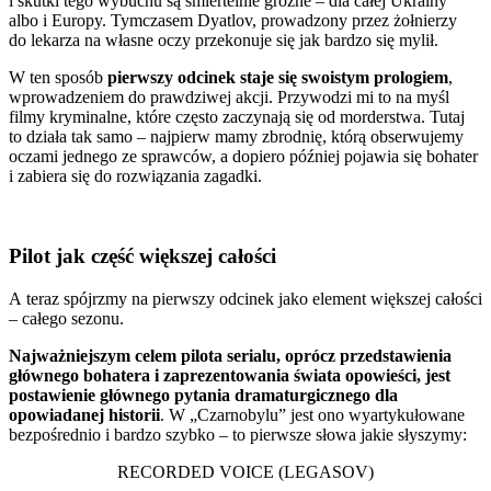
i skutki tego wybuchu są śmiertelnie groźne – dla całej Ukrainy
albo i Europy. Tymczasem Dyatlov, prowadzony przez żołnierzy
do lekarza na własne oczy przekonuje się jak bardzo się mylił.
W ten sposób
pierwszy odcinek staje się swoistym prologiem
,
wprowadzeniem do prawdziwej akcji. Przywodzi mi to na myśl
filmy kryminalne, które często zaczynają się od morderstwa. Tutaj
to działa tak samo – najpierw mamy zbrodnię, którą obserwujemy
oczami jednego ze sprawców, a dopiero później pojawia się bohater
i zabiera się do rozwiązania zagadki.
Pilot jak część większej całości
A teraz spójrzmy na pierwszy odcinek jako element większej całości
– całego sezonu.
Najważniejszym celem pilota serialu, oprócz przedstawienia
głównego bohatera i zaprezentowania świata opowieści, jest
postawienie głównego pytania dramaturgicznego dla
opowiadanej historii
. W „Czarnobylu” jest ono wyartykułowane
bezpośrednio i bardzo szybko – to pierwsze słowa jakie słyszymy:
RECORDED VOICE (LEGASOV)