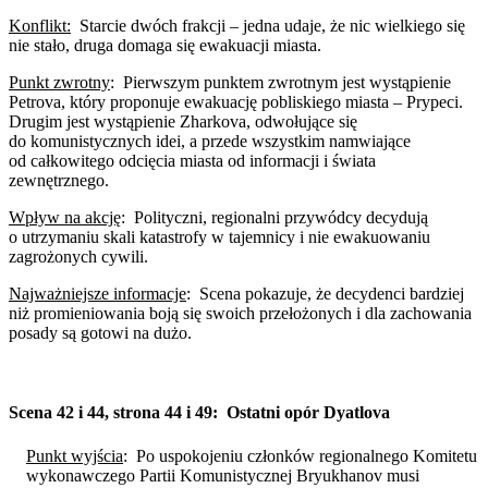
Konflikt:
Starcie dwóch frakcji – jedna udaje, że nic wielkiego się
nie stało, druga domaga się ewakuacji miasta.
Punkt zwrotny
:
Pierwszym punktem zwrotnym jest wystąpienie
Petrova, który proponuje ewakuację pobliskiego miasta – Prypeci.
Drugim jest wystąpienie Zharkova, odwołujące się
do komunistycznych idei, a przede wszystkim namwiające
od całkowitego odcięcia miasta od informacji i świata
zewnętrznego.
Wpływ na akcję
:
Polityczni, regionalni przywódcy decydują
o utrzymaniu skali katastrofy w tajemnicy i nie ewakuowaniu
zagrożonych cywili.
Najważniejsze informacje
:
Scena pokazuje, że decydenci bardziej
niż promieniowania boją się swoich przełożonych i dla zachowania
posady są gotowi na dużo.
Scena 42 i 44, strona 44 i 49:
Ostatni opór Dyatlova
Punkt wyjścia
:
Po uspokojeniu członków regionalnego Komitetu
wykonawczego Partii Komunistycznej Bryukhanov musi