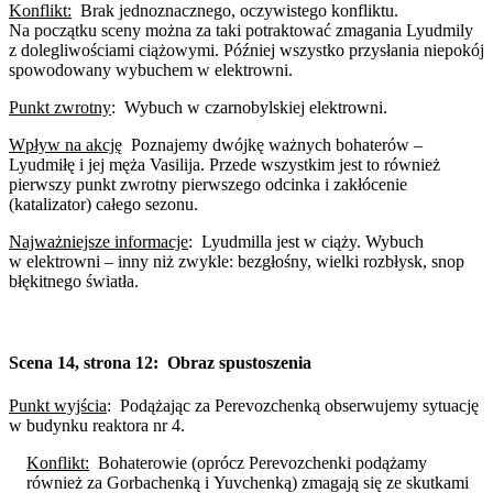
Konflikt:
Brak jednoznacznego, oczywistego konfliktu.
Na początku sceny można za taki potraktować zmagania Lyudmily
z dolegliwościami ciążowymi. Później wszystko przysłania niepokój
spowodowany wybuchem w elektrowni.
Punkt zwrotny
:
Wybuch w czarnobylskiej elektrowni.
Wpływ na akcję
Poznajemy dwójkę ważnych bohaterów –
Lyudmiłę i jej męża Vasilija. Przede wszystkim jest to również
pierwszy punkt zwrotny pierwszego odcinka i zakłócenie
(katalizator) całego sezonu.
Najważniejsze informacje
:
Lyudmilla jest w ciąży. Wybuch
w elektrowni – inny niż zwykle: bezgłośny, wielki rozbłysk, snop
błękitnego światła.
Scena 14, strona 12:
Obraz spustoszenia
Punkt wyjścia
:
Podążając za Perevozchenką obserwujemy sytuację
w budynku reaktora nr 4.
Konflikt:
Bohaterowie (oprócz Perevozchenki podążamy
również za Gorbachenką i Yuvchenką) zmagają się ze skutkami