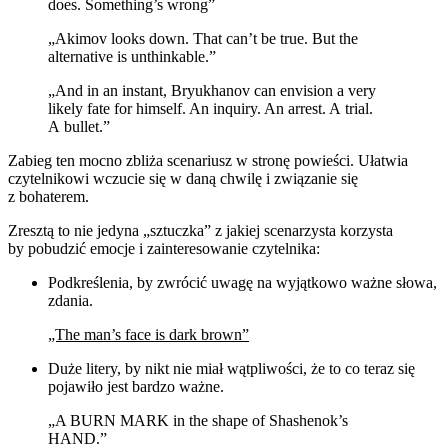
does. Something’s wrong”
„Akimov looks down. That can’t be true. But the
alternative is unthinkable.”
„And in an instant, Bryukhanov can envision a very
likely fate for himself. An inquiry. An arrest. A trial.
A bullet.”
Zabieg ten mocno zbliża scenariusz w stronę powieści. Ułatwia
czytelnikowi wczucie się w daną chwilę i związanie się
z bohaterem.
Zresztą to nie jedyna „sztuczka” z jakiej scenarzysta korzysta
by pobudzić emocje i zainteresowanie czytelnika:
Podkreślenia, by zwrócić uwagę na wyjątkowo ważne słowa,
zdania.
„The man’s face is dark brown”
Duże litery, by nikt nie miał wątpliwości, że to co teraz się
pojawiło jest bardzo ważne.
„A BURN MARK in the shape of Shashenok’s
HAND.”