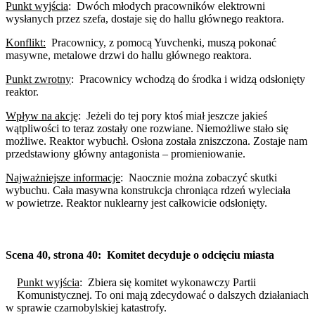
Punkt wyjścia
:
Dwóch młodych pracowników elektrowni
wysłanych przez szefa, dostaje się do hallu głównego reaktora.
Konflikt:
Pracownicy, z pomocą Yuvchenki, muszą pokonać
masywne, metalowe drzwi do hallu głównego reaktora.
Punkt zwrotny
:
Pracownicy wchodzą do środka i widzą odsłonięty
reaktor.
Wpływ na akcję
:
Jeżeli do tej pory ktoś miał jeszcze jakieś
wątpliwości to teraz zostały one rozwiane. Niemożliwe stało się
możliwe. Reaktor wybuchł. Osłona została zniszczona. Zostaje nam
przedstawiony główny antagonista – promieniowanie.
Najważniejsze informacje
:
Naocznie można zobaczyć skutki
wybuchu. Cała masywna konstrukcja chroniąca rdzeń wyleciała
w powietrze. Reaktor nuklearny jest całkowicie odsłonięty.
Scena 40, strona 40:
Komitet decyduje o odcięciu miasta
Punkt wyjścia
:
Zbiera się komitet wykonawczy Partii
Komunistycznej. To oni mają zdecydować o dalszych działaniach
w sprawie czarnobylskiej katastrofy.