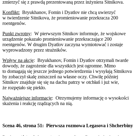
zmierzyć się z prawdą prezentowaną przez inżyniera Sitnikova.
Konflikt:
Bryukhanov, Fomin i Dyatlov nie chcą uwierzyć
w twierdzenie Sitnikova, że promieniowanie przekracza 200
roentgenów.
Punkt zwrotny
:
W pierwszym Sitnikov informuje, że wojskowe
urządzenie pokazało promieniowanie przekraczające 200
roentgenów. W drugim Dyatlov zaczyna wymiotować i zostaje
wyprowadzony przez strażników.
Wpływ na akcję
:
Bryukhanov, Fomin i Dyatlov otrzymali twarde
dowody, że zagrożenie dla wszystkich jest ogromne. Mimo
to domagają się jeszcze jednego potwierdzenia i wysyłają Sitnikova
by zobaczył skalę zniszczeń na własne oczy. Chwilę później
Sitnikov znajduje się się na dachu patrzy w otchłań i już wie,
że rozpętało się piekło.
Najważniejsze informacje
:
Otrzymujemy informację o wysokości
skażenia i reakcję rządzących na nią.
Scena 46, strona 51:
Pierwsza rozmowa Legasova i Shcherbiny