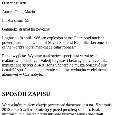
O scenariuszu:
Autor:
Craig Mazin
Liczba stron:
55
Gatunek:
dramat historyczny
Logline:
„In april 1986, an explosion at the Chernobyl nuclear
power plant in the Union of Soviet Socialist Republics becomes one
of the world’s worst man-made catastrophes.”
Punkt wyjścia:
Wybitny naukowiec, specjalista w zakresie
reaktorów nuklearnych Valerij Legasov i bezwzględny urzędnik,
minister energetyki ZSRR Boris Shcherbina muszą połączyć siły
i znaleźć sposób na ograniczenie skutków wybuchu w elektrowni
atomowej w Czarnobylu.
SPOSÓB ZAPISU
Wersja którą miałem okazję przeczytać datowana jest na 15 sierpnia
2018 roku (czyli na 9 miesięcy przed premierą serialu). Brak
informacji o numerze draftu lub jego przeznaczeniu (final draft,