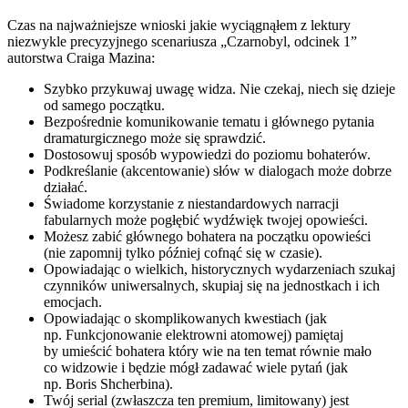
Czas na najważniejsze wnioski jakie wyciągnąłem z lektury
niezwykle precyzyjnego scenariusza „Czarnobyl, odcinek 1”
autorstwa Craiga Mazina:
Szybko przykuwaj uwagę widza. Nie czekaj, niech się dzieje
od samego początku.
Bezpośrednie komunikowanie tematu i głównego pytania
dramaturgicznego może się sprawdzić.
Dostosowuj sposób wypowiedzi do poziomu bohaterów.
Podkreślanie (akcentowanie) słów w dialogach może dobrze
działać.
Świadome korzystanie z niestandardowych narracji
fabularnych może pogłębić wydźwięk twojej opowieści.
Możesz zabić głównego bohatera na początku opowieści
(nie zapomnij tylko później cofnąć się w czasie).
Opowiadając o wielkich, historycznych wydarzeniach szukaj
czynników uniwersalnych, skupiaj się na jednostkach i ich
emocjach.
Opowiadając o skomplikowanych kwestiach (jak
np. Funkcjonowanie elektrowni atomowej) pamiętaj
by umieścić bohatera który wie na ten temat równie mało
co widzowie i będzie mógł zadawać wiele pytań (jak
np. Boris Shcherbina).
Twój serial (zwłaszcza ten premium, limitowany) jest