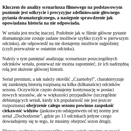
Kluczem do analizy scenariusza filmowego na podstawowym
poziomie jest odkrycie i precyzyjne zdefiniowanie głównego
pytania dramaturgicznego, a następnie sprawdzenie jak
opowiadana historia na nie odpowiada.
W serialu jest trochę inaczej. Podobnie jak w filmie główne pytanie
dramaturgiczne zostaje zadane możliwie szybko (czyli w pierwszym
odcinku), ale odpowiedź na nie dostajemy możliwie najpóźniej
(czyli przeważnie w ostatnim odcinku).
Należy o tym pamiętać analizując scenariusze poszczególnych
odcinków serialu, ponieważ nie można zapomnieć, że ich nadrzędną
rolą jest służenie głównej historii.
Serial premium, a tak należy określić „Czarnobyl”, charakteryzuje
się zamkniętą historią rozpisaną na kilka (kilkanaście) odcinków
sezonu. Oczywiście często dostajemy kontynuację w postaci
nowych sezonów, ale w większości przypadków (szczególnie
debiutujących seriali, kiedy ich popularność nie jest jeszcze
rozpoznana)
obejrzenie całego sezonu powinno zaspokoić
ciekawość widzów
(jaskrawym odstępstwem od tej normy jest
serial „Dochodzenie”, gdzie po 13 odcinkach jedyne czego
dowiadujemy się to tego, że musimy obejrzeć sezon drugi).