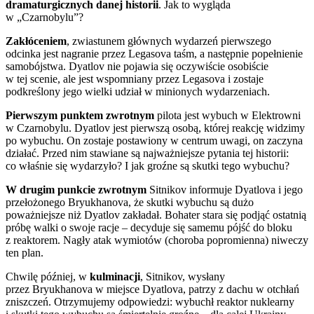
dramaturgicznych danej historii
. Jak to wygląda
w „Czarnobylu”?
Zakłóceniem
, zwiastunem głównych wydarzeń pierwszego
odcinka jest nagranie przez Legasova taśm, a następnie popełnienie
samobójstwa. Dyatlov nie pojawia się oczywiście osobiście
w tej scenie, ale jest wspomniany przez Legasova i zostaje
podkreślony jego wielki udział w minionych wydarzeniach.
Pierwszym punktem zwrotnym
pilota jest wybuch w Elektrowni
w Czarnobylu. Dyatlov jest pierwszą osobą, której reakcję widzimy
po wybuchu. On zostaje postawiony w centrum uwagi, on zaczyna
działać. Przed nim stawiane są najważniejsze pytania tej historii:
co właśnie się wydarzyło? I jak groźne są skutki tego wybuchu?
W drugim punkcie zwrotnym
Sitnikov informuje Dyatlova i jego
przełożonego Bryukhanova, że skutki wybuchu są dużo
poważniejsze niż Dyatlov zakładał. Bohater stara się podjąć ostatnią
próbę walki o swoje racje – decyduje się samemu pójść do bloku
z reaktorem. Nagły atak wymiotów (choroba popromienna) niweczy
ten plan.
Chwilę później, w
kulminacji
, Sitnikov, wysłany
przez Bryukhanova w miejsce Dyatlova, patrzy z dachu w otchłań
zniszczeń. Otrzymujemy odpowiedzi: wybuchł reaktor nuklearny