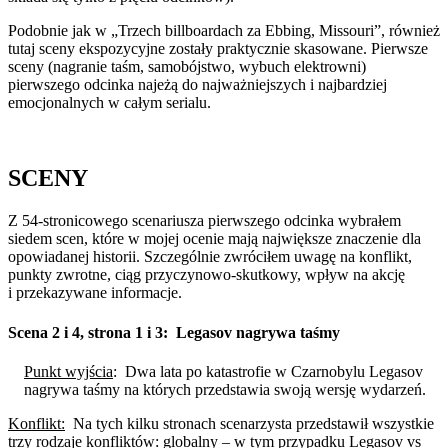
Podobnie jak w „Trzech billboardach za Ebbing, Missouri”, również
tutaj sceny ekspozycyjne zostały praktycznie skasowane. Pierwsze
sceny (nagranie taśm, samobójstwo, wybuch elektrowni)
pierwszego odcinka najeżą do najważniejszych i najbardziej
emocjonalnych w całym serialu.
SCENY
Z 54-stronicowego scenariusza pierwszego odcinka wybrałem
siedem scen, które w mojej ocenie mają największe znaczenie dla
opowiadanej historii. Szczególnie zwróciłem uwagę na konflikt,
punkty zwrotne, ciąg przyczynowo-skutkowy, wpływ na akcję
i przekazywane informacje.
Scena 2 i 4, strona 1 i 3:
Legasov nagrywa taśmy
Punkt wyjścia
:
Dwa lata po katastrofie w Czarnobylu Legasov
nagrywa taśmy na których przedstawia swoją wersję wydarzeń.
Konflikt:
Na tych kilku stronach scenarzysta przedstawił wszystkie
trzy rodzaje konfliktów: globalny – w tym przypadku Legasov vs