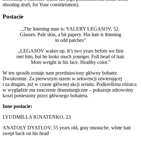
shooting draft, for Your consideration).
Postacie
„The listening man is: VALERY LEGASOV, 52.
Glasses. Pale skin, a bit papery. His hair is thinning
in odd patches”
„LEGASOV wakes up. It’s two years before we first
met him, but he looks much younger. Full head of hair.
More weight in his face. Healthy color.”
W ten sposób zostaje nam przedstawiony główny bohater.
Dwukrotnie. Za pierwszym razem w sekwencji otwierającej
i za drugim, już w czasie głównej akcji serialu. Podkreślona różnica
w wyglądzie ma znaczenie dramaturgiczne – pokazuje zdrowotny
koszt poniesiony przez głównego bohatera.
Inne postacie:
LYUDMILLA IGNATENKO, 23
ANATOLY DYATLOV, 55 years old, gray mustache, white hair
swept back on his head