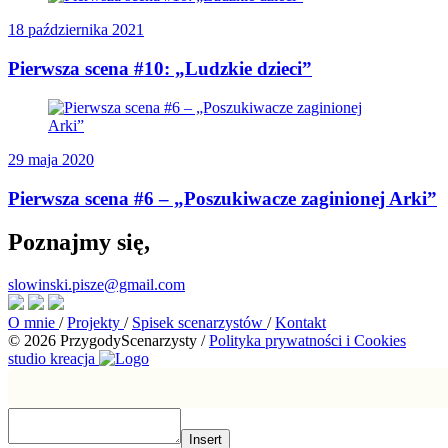
18 października 2021
Pierwsza scena #10: „Ludzkie dzieci”
29 maja 2020
Pierwsza scena #6 – „Poszukiwacze zaginionej Arki”
Poznajmy się,
slowinski.pisze@gmail.com
O mnie
/
Projekty
/
Spisek scenarzystów
/
Kontakt
© 2026 PrzygodyScenarzysty
/
Polityka prywatności i Cookies
studio kreacja
Insert