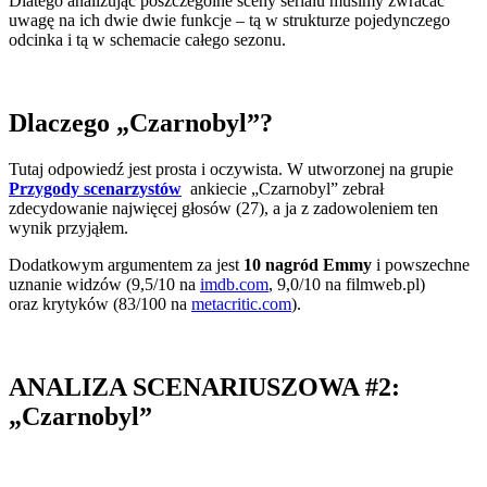
Dlatego analizując poszczególne sceny serialu musimy zwracać
uwagę na ich dwie dwie funkcje – tą w strukturze pojedynczego
odcinka i tą w schemacie całego sezonu.
Dlaczego „Czarnobyl”?
Tutaj odpowiedź jest prosta i oczywista. W utworzonej na grupie
Przygody scenarzystów
ankiecie „Czarnobyl” zebrał
zdecydowanie najwięcej głosów (27), a ja z zadowoleniem ten
wynik przyjąłem.
Dodatkowym argumentem za jest
10 nagród Emmy
i powszechne
uznanie widzów (9,5/10 na
imdb.com
, 9,0/10 na filmweb.pl)
oraz krytyków (83/100 na
metacritic.com
).
ANALIZA SCENARIUSZOWA #2:
„Czarnobyl”