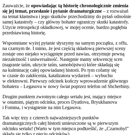
Zauważcie, że
opowiadając tą historię chronologicznie zmienia
się jej temat, przesłanie i pytanie dramaturgiczne
– z rozważań
na temat kłamstwa i jego skutków przechodzimy do pytań odnośnie
samej katastrofy – czy główny bohater ograniczy skutki katastrofy.
Użycie retrospekcji okładkowej, w mojej ocenie, bardzo pogłębia
przedstawioną historię.
Wspomniane wyżej pytanie słyszymy na samym początku, z offu,
na czarnym tle. I mimo, że jest częścią składową pierwszej sceny
zostaje ono niejako wyciągnięte przed nawias, otrzymuje pewną
niezależność i uniwersalność. Następnie mamy sekwencję scen
(nagranie taśm, ukrycie taśm, samobójstwo) które składają się
na kulminację całej opowiadanej historii. Po tym cofamy się
w czasie do zakłócenia, katalizatora wydarzeń – wybuchu
w elektrowni. Pierwszy odcinek kończy wprowadzenie głównego
bohatera – Legasova w nowy świat poprzez telefon od Shcherbiny.
Drugim punktem zwrotnym całego serialu jest, mający miejsce
w ostatnim, piątym odcinku, proces Dyatlova, Bryukhanova
i Fomina, i wystąpienie na nim Legasova.
Tak więc trzy z czterech najważniejszych punktów
dramaturgicznych całej historii umieszczone są w pierwszym
odcinku serialu! (Warto w tym miejscu podkreślić, że „Czarnobyl”
składa się tylko z pięciu odcinków).