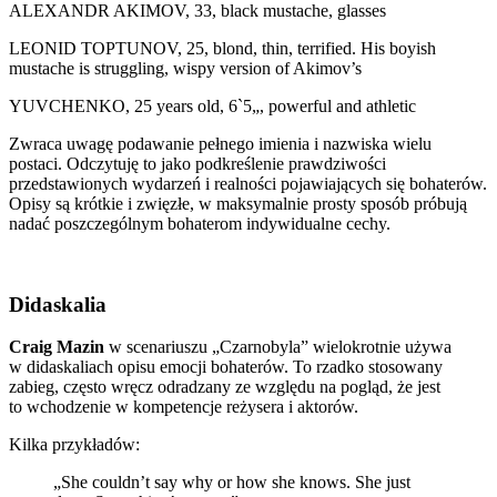
ALEXANDR AKIMOV, 33, black mustache, glasses
LEONID TOPTUNOV, 25, blond, thin, terrified. His boyish
mustache is struggling, wispy version of Akimov’s
YUVCHENKO, 25 years old, 6`5„, powerful and athletic
Zwraca uwagę podawanie pełnego imienia i nazwiska wielu
postaci. Odczytuję to jako podkreślenie prawdziwości
przedstawionych wydarzeń i realności pojawiających się bohaterów.
Opisy są krótkie i zwięzłe, w maksymalnie prosty sposób próbują
nadać poszczególnym bohaterom indywidualne cechy.
Didaskalia
Craig Mazin
w scenariuszu „Czarnobyla” wielokrotnie używa
w didaskaliach opisu emocji bohaterów. To rzadko stosowany
zabieg, często wręcz odradzany ze względu na pogląd, że jest
to wchodzenie w kompetencje reżysera i aktorów.
Kilka przykładów:
„She couldn’t say why or how she knows. She just