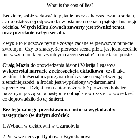
What is the cost of lies?
Będziemy sobie zadawać to pytanie przez cały czas trwania serialu,
aż do ostatecznej odpowiedzi w ostatnich scenach piątego, finalnego
odcinka.
W tych kilku słowach zawarty jest również temat
oraz przesłanie całego serialu.
Zwykle to kluczowe pytanie zostaje zadane w pierwszym punkcie
zwrotnym. Czy to znaczy, że pierwsza scena pilota jest jednocześnie
pierwszym punktem zwrotnym całego serialu? To nie takie proste.
Craig Mazin
do opowiedzenia historii Valerija Legasova
wykorzystał narrację z retrospekcją okładkową
, czyli taką
w której film/serial rozpoczyna i kończy się sceną/sekwencją
z teraźniejszości, a środek jest wypełniony wydarzeniami
z przeszłości. Dzięki temu autor może zabić głównego bohatera
na samym początku, a następnie cofnąć się w czasie i opowiedzieć
co doprowadziło do tej śmierci.
Bez tego zabiegu przedstawiona historia wyglądałaby
następująco (w dużym skrócie):
1.Wybuch w elektrowni w Czarnobylu
2.Pierwsze decyzje Dyatlova i Bryukhanova