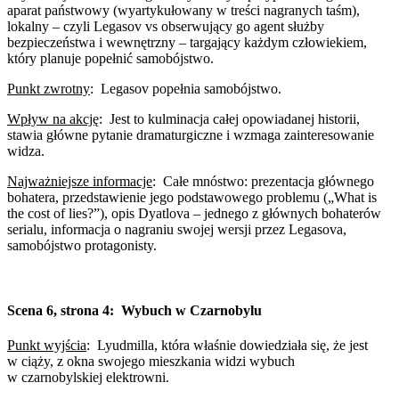
aparat państwowy (wyartykułowany w treści nagranych taśm),
lokalny – czyli Legasov vs obserwujący go agent służby
bezpieczeństwa i wewnętrzny – targający każdym człowiekiem,
który planuje popełnić samobójstwo.
Punkt zwrotny
:
Legasov popełnia samobójstwo.
Wpływ na akcję
:
Jest to kulminacja całej opowiadanej historii,
stawia główne pytanie dramaturgiczne i wzmaga zainteresowanie
widza.
Najważniejsze informacje
:
Całe mnóstwo: prezentacja głównego
bohatera, przedstawienie jego podstawowego problemu („What is
the cost of lies?”), opis Dyatlova – jednego z głównych bohaterów
serialu, informacja o nagraniu swojej wersji przez Legasova,
samobójstwo protagonisty.
Scena 6, strona 4:
Wybuch w Czarnobylu
Punkt wyjścia
:
Lyudmilla, która właśnie dowiedziała się, że jest
w ciąży, z okna swojego mieszkania widzi wybuch
w czarnobylskiej elektrowni.