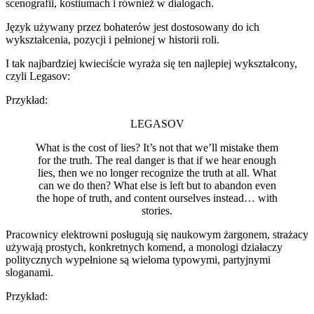
scenografii, kostiumach i również w dialogach.
Język używany przez bohaterów jest dostosowany do ich
wykształcenia, pozycji i pełnionej w historii roli.
I tak najbardziej kwieciście wyraża się ten najlepiej wykształcony,
czyli Legasov:
Przykład:
LEGASOV
What is the cost of lies? It’s not that we’ll mistake them
for the truth. The real danger is that if we hear enough
lies, then we no longer recognize the truth at all. What
can we do then? What else is left but to abandon even
the hope of truth, and content ourselves instead… with
stories.
Pracownicy elektrowni posługują się naukowym żargonem, strażacy
używają prostych, konkretnych komend, a monologi działaczy
politycznych wypełnione są wieloma typowymi, partyjnymi
sloganami.
Przykład: