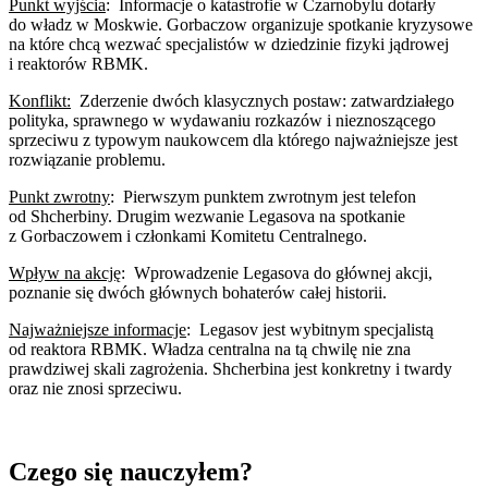
Punkt wyjścia
:
Informacje o katastrofie w Czarnobylu dotarły
do władz w Moskwie. Gorbaczow organizuje spotkanie kryzysowe
na które chcą wezwać specjalistów w dziedzinie fizyki jądrowej
i reaktorów RBMK.
Konflikt:
Zderzenie dwóch klasycznych postaw: zatwardziałego
polityka, sprawnego w wydawaniu rozkazów i nieznoszącego
sprzeciwu z typowym naukowcem dla którego najważniejsze jest
rozwiązanie problemu.
Punkt zwrotny
:
Pierwszym punktem zwrotnym jest telefon
od Shcherbiny. Drugim wezwanie Legasova na spotkanie
z Gorbaczowem i członkami Komitetu Centralnego.
Wpływ na akcję
:
Wprowadzenie Legasova do głównej akcji,
poznanie się dwóch głównych bohaterów całej historii.
Najważniejsze informacje
:
Legasov jest wybitnym specjalistą
od reaktora RBMK. Władza centralna na tą chwilę nie zna
prawdziwej skali zagrożenia. Shcherbina jest konkretny i twardy
oraz nie znosi sprzeciwu.
Czego się nauczyłem?