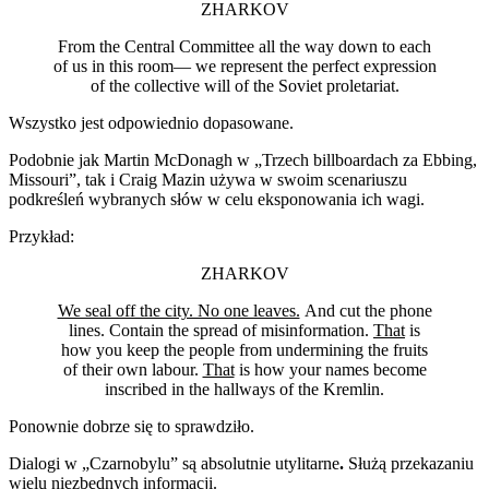
ZHARKOV
From the Central Committee all the way down to each
of us in this room— we represent the perfect expression
of the collective will of the Soviet proletariat.
Wszystko jest odpowiednio dopasowane.
Podobnie jak Martin McDonagh w „Trzech billboardach za Ebbing,
Missouri”, tak i Craig Mazin używa w swoim scenariuszu
podkreśleń wybranych słów w celu eksponowania ich wagi.
Przykład:
ZHARKOV
We seal off the city. No one leaves.
And cut the phone
lines. Contain the spread of misinformation.
That
is
how you keep the people from undermining the fruits
of their own labour.
That
is how your names become
inscribed in the hallways of the Kremlin.
Ponownie dobrze się to sprawdziło.
Dialogi w „Czarnobylu” są absolutnie utylitarne
.
Służą przekazaniu
wielu niezbędnych informacji.