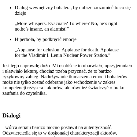
Dialog wewnętrzny bohatera, by dobrze zrozumieć to co się
dzieje
„More whispers. Evacuate? To where? No, he’s right–
no,he’s insane, an alarmist!”
Hiperbola, by podkręcić emocje
„Applause for delusion. Applause for death. Applause
for the Vladimir I. Lenin Nuclear Power Station.”
Jest tego naprawdę dużo. Mi osobiście to ubarwiało, uprzyjemniało
i ułatwiało lekturę, chociaż trzeba przyznać, że to bardzo
ryzykowny zabieg. Nadużywanie tłumaczenia emocji bohaterów
może nie tylko zostać odebrane jako wchodzenie w zakres
kompetencji reżysera i aktorów, ale również świadczyć o braku
zaufania do czytelnika.
Dialogi
Twórca serialu bardzo mocno postawił na autentyczność.
Odzwierciedla się to w doskonałej charakteryzacji aktorów,