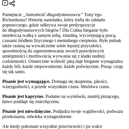
Pamiętacie
„Samotność długodystansowca”
Tony’ego
Richardsona? Historię nastolatka, który trafia do zakładu
poprawczego, gdzie odkrywa swoje predyspozycje
do długodystansowych biegów? Dla Colina bieganie było
morderczą walką z samym sobą, żmudną, wyczerpującą pracą,
czasami źródłem fizycznego i mentalnego cierpienia. Było jednak
także szansą na wywalczenie sobie lepszej przyszłości,
sposobnością do zaprezentowania swoich prawdziwych
umiejętności i możliwością wyrwania się z klatki nudnej
codzienności. Ostatecznie wolność jaką daje bieganie wynagradza
każdy ból, każde niepowodzenie, każde poświęcenie. Pisząc czuję
się tak samo.
Pisanie jest wymagające.
Domaga się skupienia, jakości,
wiarygodności, a przede wszystkim czasu. Mnóstwa czasu.
Pisanie jest kapryśne.
Podatne na wymówki, nastrój piszącego,
łatwo poddaje się zniechęceniu.
Pisanie jest niewdzięczne.
Podjudza twoje wątpliwości, podważa
przekonania, odwleka wynagrodzenie.
Ale kiedy pokonam wszystkie przeciwności i po walce