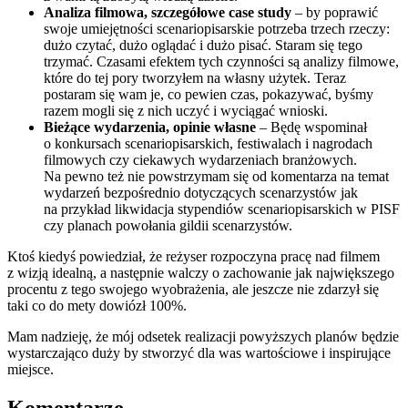
Analiza filmowa, szczegółowe case study
– by poprawić
swoje umiejętności scenariopisarskie potrzeba trzech rzeczy:
dużo czytać, dużo oglądać i dużo pisać. Staram się tego
trzymać. Czasami efektem tych czynności są analizy filmowe,
które do tej pory tworzyłem na własny użytek. Teraz
postaram się wam je, co pewien czas, pokazywać, byśmy
razem mogli się z nich uczyć i wyciągać wnioski.
Bieżące wydarzenia, opinie własne
– Będę wspominał
o konkursach scenariopisarskich, festiwalach i nagrodach
filmowych czy ciekawych wydarzeniach branżowych.
Na pewno też nie powstrzymam się od komentarza na temat
wydarzeń bezpośrednio dotyczących scenarzystów jak
na przykład likwidacja stypendiów scenariopisarskich w PISF
czy planach powołania gildii scenarzystów.
Ktoś kiedyś powiedział, że reżyser rozpoczyna pracę nad filmem
z wizją idealną, a następnie walczy o zachowanie jak największego
procentu z tego swojego wyobrażenia, ale jeszcze nie zdarzył się
taki co do mety dowiózł 100%.
Mam nadzieję, że mój odsetek realizacji powyższych planów będzie
wystarczająco duży by stworzyć dla was wartościowe i inspirujące
miejsce.