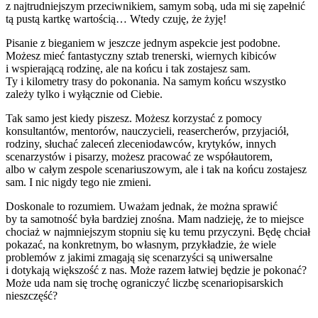
z najtrudniejszym przeciwnikiem, samym sobą, uda mi się zapełnić
tą pustą kartkę wartością… Wtedy czuję, że żyję!
Pisanie z bieganiem w jeszcze jednym aspekcie jest podobne.
Możesz mieć fantastyczny sztab trenerski, wiernych kibiców
i wspierającą rodzinę, ale na końcu i tak zostajesz sam.
Ty i kilometry trasy do pokonania. Na samym końcu wszystko
zależy tylko i wyłącznie od Ciebie.
Tak samo jest kiedy piszesz. Możesz korzystać z pomocy
konsultantów, mentorów, nauczycieli, reasercherów, przyjaciół,
rodziny, słuchać zaleceń zleceniodawców, krytyków, innych
scenarzystów i pisarzy, możesz pracować ze współautorem,
albo w całym zespole scenariuszowym, ale i tak na końcu zostajesz
sam. I nic nigdy tego nie zmieni.
Doskonale to rozumiem. Uważam jednak, że można sprawić
by ta samotność była bardziej znośna. Mam nadzieję, że to miejsce
chociaż w najmniejszym stopniu się ku temu przyczyni. Będę chciał
pokazać, na konkretnym, bo własnym, przykładzie, że wiele
problemów z jakimi zmagają się scenarzyści są uniwersalne
i dotykają większość z nas. Może razem łatwiej będzie je pokonać?
Może uda nam się trochę ograniczyć liczbę scenariopisarskich
nieszczęść?