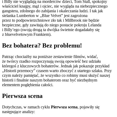
i Billy nie wyglądają na morderców dzieci, Tom Stall, spokojny
właściciel knajpy, mąż i ojciec, nie wygląda na niebezpiecznego
gangstera, zdolnego do zabijania i okaleczania ludzi. I tak jak
sielanka Lumberton w „Blue Velvet” jest zagrożona
przez to podpowierzchniowe zło tak i Millbrook nie będzie
bezpieczne, gdy zawitają do niego postacie pokroju Lelanda
i Billy’ego (swoją drogą ta dwójka świetnie dogadałaby się
z bluevelvetowym Frankiem).
Bez bohatera? Bez problemu!
Patrząc chociażby na poniższe zestawienie filmów, widać,
że twórcy rzadko rozpoczynają swoją opowieść bez udziału
któregoś z kluczowych bohaterów. Jednak jak pokazuje przykład
„Historii przemocy” czasem warto zboczyć z utartego szlaku. Przy
czym należy pamiętać, że wszystko co robimy musi służyć naszej
historii i finalnie naszym bohaterom oraz być niezbędnym
elementem pogłębienia całości.
Pierwsza scena
Dotychczas, w ramach cyklu
Pierwsza scena
, pojawiły się
następujące analizy: