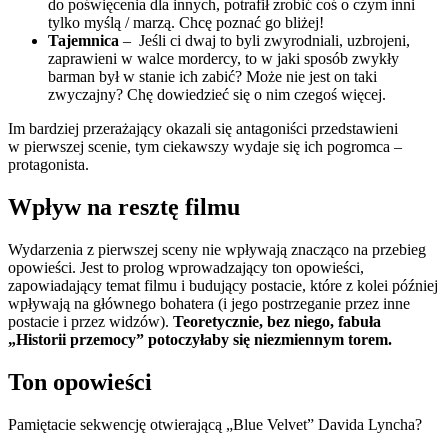
do poświęcenia dla innych, potrafił zrobić coś o czym inni
tylko myślą / marzą. Chcę poznać go bliżej!
Tajemnica
– Jeśli ci dwaj to byli zwyrodniali, uzbrojeni,
zaprawieni w walce mordercy, to w jaki sposób zwykły
barman był w stanie ich zabić? Może nie jest on taki
zwyczajny? Chę dowiedzieć się o nim czegoś więcej.
Im bardziej przerażający okazali się antagoniści przedstawieni
w pierwszej scenie, tym ciekawszy wydaje się ich pogromca –
protagonista.
Wpływ na resztę filmu
Wydarzenia z pierwszej sceny nie wpływają znacząco na przebieg
opowieści. Jest to prolog wprowadzający ton opowieści,
zapowiadający temat filmu i budujący postacie, które z kolei później
wpływają na głównego bohatera (i jego postrzeganie przez inne
postacie i przez widzów).
Teoretycznie, bez niego, fabuła
„Historii przemocy” potoczyłaby się niezmiennym torem.
Ton opowieści
Pamiętacie sekwencję otwierającą „Blue Velvet” Davida Lyncha?