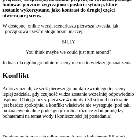
budować poczucie zwyczajności postaci i sytuacji, które
zostanie wykorzystane, jako kontrast do drugiej części
otwierającej sceny.
W dostępnej online wersji scenariusza pierwsza kwestia, jak
i początkowa cześć dialogu brzmi inaczej:
BILLY
You think maybe we could just turn around?
Jednak dla ogólnego odbioru sceny nie ma to większego znaczenia.
Konflikt
Autorzy uznali, że szok pierwszego punktu zwrotnego tej sceny
lepiej zadziała, gdy czujność widza zostanie wcześniej odpowiednio
uśpiona. Dlatego przez pierwsze 4 minuty i 30 sekund na ekranie
jest bardzo spokojnie, a konflikt właściwie nie występuje (pod taki
można ewentualnie podciągnąć drobną różnicę zdań pomiędzy
bohaterami na temat wody i konieczności jej posiadania).
Dopiero po tym czasie odkrywamy (wraz z bohaterem Billy’m)