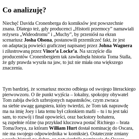
Co analizuję?
Niechęć Davida Cronenberga do komiksów jest powszechnie
znana. Dlatego też, gdy producenci „Historii przemocy” namawiali
reżysera „Wideodromu” i „Muchy”, by przeniósł na ekran
scenariusz
Josha Olsona
, postanowili przemilczeć fakt, że jest
on adaptacją powieści graficznej napisanej przez
Johna Wagnera
i zilustrowaną przez
Vince’a Locke’a
. Na szczęście dla
producentów Cronenbergiem tak zawładnęła historia Toma Stalla,
że gdy prawda wyszła na jaw, to już nie miała ona większego
znaczenia.
Tym bardziej, że scenariusz mocno odbiega od swojego literackiego
pierwowzoru. O ile punkt wyjścia – lokalny, spokojny obywatel
Tom zabija dwóch uzbrojonych napastników, czym zwraca
na siebie uwagę gangstera, który twierdzi, że Tom tak naprawdę
ma na imię Joey i lata temu był członkiem mafii – tu i tu jest taki
sam, to rozwój i finał opowieści, oraz backstory bohatera,
są zupełnie różne (na przykład kluczowa postać Richiego – brata
Toma/Joeya, za któram
William Hurt
dostał nominację do Oscara,
nie ma swojego odpowiednika w komiksie). Ostatecznie zmiany