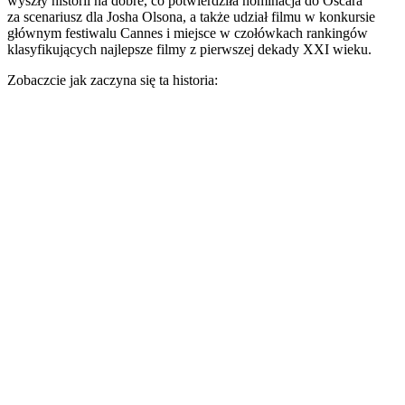
wyszły historii na dobre, co potwierdziła nominacja do Oscara
za scenariusz dla Josha Olsona, a także udział filmu w konkursie
głównym festiwalu Cannes i miejsce w czołówkach rankingów
klasyfikujących najlepsze filmy z pierwszej dekady XXI wieku.
Zobaczcie jak zaczyna się ta historia: