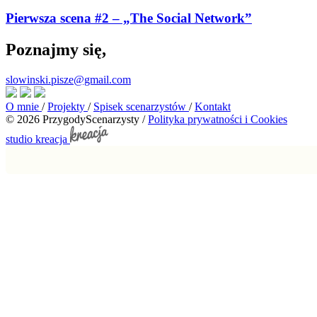
Pierwsza scena #2 – „The Social Network”
Poznajmy się,
slowinski.pisze@gmail.com
O mnie
/
Projekty
/
Spisek scenarzystów
/
Kontakt
© 2026 PrzygodyScenarzysty
/
Polityka prywatności i Cookies
studio kreacja