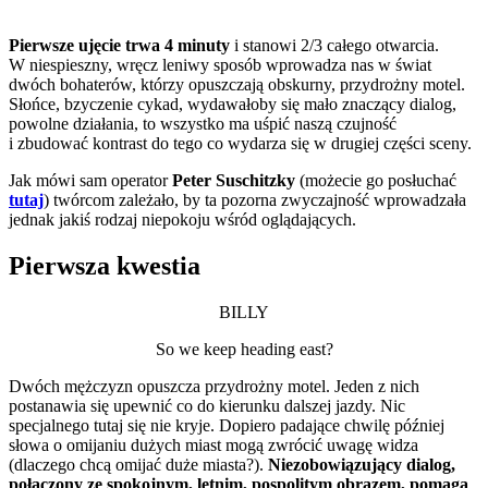
Pierwsze ujęcie trwa 4 minuty
i stanowi 2/3 całego otwarcia.
W niespieszny, wręcz leniwy sposób wprowadza nas w świat
dwóch bohaterów, którzy opuszczają obskurny, przydrożny motel.
Słońce, bzyczenie cykad, wydawałoby się mało znaczący dialog,
powolne działania, to wszystko ma uśpić naszą czujność
i zbudować kontrast do tego co wydarza się w drugiej części sceny.
Jak mówi sam operator
Peter Suschitzky
(możecie go posłuchać
tutaj
) twórcom zależało, by ta pozorna zwyczajność wprowadzała
jednak jakiś rodzaj niepokoju wśród oglądających.
Pierwsza kwestia
BILLY
So we keep heading east?
Dwóch mężczyzn opuszcza przydrożny motel. Jeden z nich
postanawia się upewnić co do kierunku dalszej jazdy. Nic
specjalnego tutaj się nie kryje. Dopiero padające chwilę później
słowa o omijaniu dużych miast mogą zwrócić uwagę widza
(dlaczego chcą omijać duże miasta?).
Niezobowiązujący dialog,
połączony ze spokojnym, letnim, pospolitym obrazem, pomaga