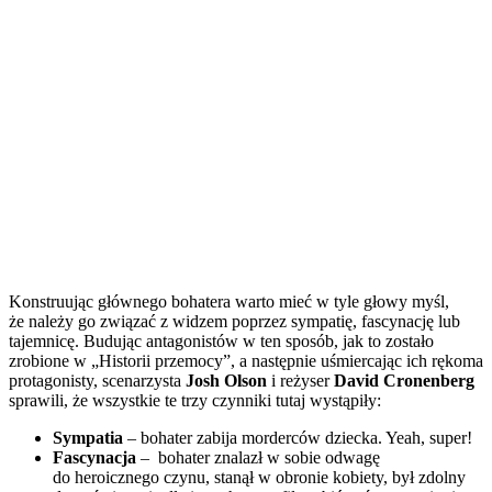
Konstruując głównego bohatera warto mieć w tyle głowy myśl,
że należy go związać z widzem poprzez sympatię, fascynację lub
tajemnicę. Budując antagonistów w ten sposób, jak to zostało
zrobione w „Historii przemocy”, a następnie uśmiercając ich rękoma
protagonisty, scenarzysta
Josh Olson
i reżyser
David Cronenberg
sprawili, że wszystkie te trzy czynniki tutaj wystąpiły:
Sympatia
– bohater zabija morderców dziecka. Yeah, super!
Fascynacja
– bohater znalazł w sobie odwagę
do heroicznego czynu, stanął w obronie kobiety, był zdolny