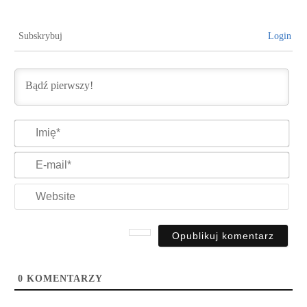
Subskrybuj
Login
Imi
E-
mai
Web
0
KOMENTARZY