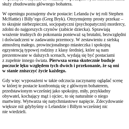
służy zbudowaniu głównego bohatera.
W openingu poznajemy dwie postacie: Lelanda (w tej roli Stephen
McHattie) i Billy’ego (Greg Bryk). Otrzymujemy prosty przekaz –
to skrajnie niebezpieczni, socjopatyczni (psychopatyczni) mordercy,
zdolni do najgorszych czynów (zabicie dziecka). Sprawiają
wrażenie trudnych do pokonania ponieważ są brutalni, bezwzględni
i doświadczeni w zadawaniu przemocy. W zestawieniu z sielską
atmosferą małego, prowincjonalnego miasteczka i spokojną
egzystencją typowej rodziny z klasy średniej, które są nam
prezentowane w dalszych scenach, wydają się być postaciami
z zupełnie innego świata.
Pierwsza scena skutecznie buduje
poczucie lęku względem tych dwóch i przekonanie, że są oni
w stanie zniszczyć życie każdego.
Gdy więc wyposażeni w takie odczucia zaczynamy oglądać scenę
w której te postacie konfrontują się z głównym bohaterem,
przedstawionym wcześniej jako spokojny, miły, przykładny
obywatel, kochający mąż i ojciec, to się naturalnie o niego
martwimy. Wytwarza się natychmiastowe napięcie. Zdecydowanie
większe niż gdybyśmy o Lelandzie i Billym wcześniej nic
nie wiedzieli.