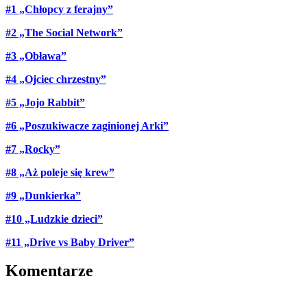
#1 „Chłopcy z ferajny”
#2 „The Social Network”
#3 „Obława”
#4 „Ojciec chrzestny”
#5 „Jojo Rabbit”
#6 „Poszukiwacze zaginionej Arki”
#7 „Rocky”
#8 „Aż poleje się krew”
#9 „Dunkierka”
#10 „Ludzkie dzieci”
#11 „Drive vs Baby Driver”
Komentarze